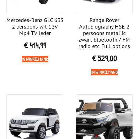
Mercedes-Benz GLC 63S
Range Rover
2 persoons wit 12V
Autobiography HSE 2
Mp4 TV leder
persoons metallic
zwart bluetooth / FM
€
414,99
radio etc Full options
€
529,00
IN WINKELMAND
IN WINKELMAND