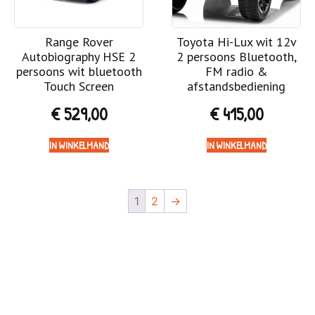
Range Rover
Toyota Hi-Lux wit 12v
Autobiography HSE 2
2 persoons Bluetooth,
persoons wit bluetooth
FM radio &
Touch Screen
afstandsbediening
€
529,00
€
415,00
IN WINKELMAND
IN WINKELMAND
1
2
→