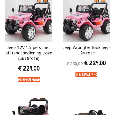
Jeep 12V 1.5 pers met
Jeep Wrangler look jeep
afstandsbediening ,roze
12v roze
(S618roze)
€
229,00
€
250,00
€
229,00
IN WINKELMAND
IN WINKELMAND