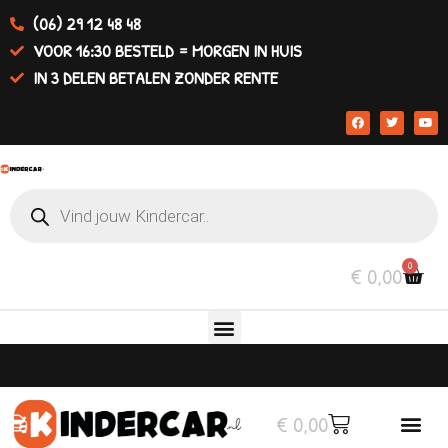
(06) 29 12 48 48
VOOR 16:30 BESTELD = MORGEN IN HUIS
IN 3 DELEN BETALEN ZONDER RENTE
0
€
0,00
€
0,00
Elektrische auto’s
Overige v