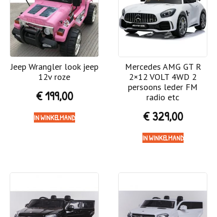
Jeep Wrangler look jeep
Mercedes AMG GT R
12v roze
2×12 VOLT 4WD 2
persoons leder FM
€
199,00
radio etc
€
329,00
IN WINKELMAND
IN WINKELMAND