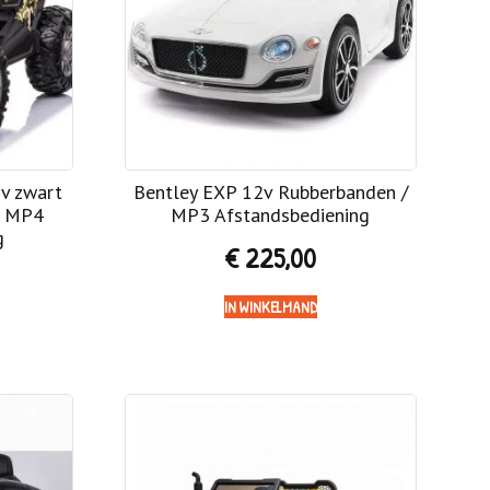
v zwart
Bentley EXP 12v Rubberbanden /
h MP4
MP3 Afstandsbediening
g
€
225,00
IN WINKELMAND