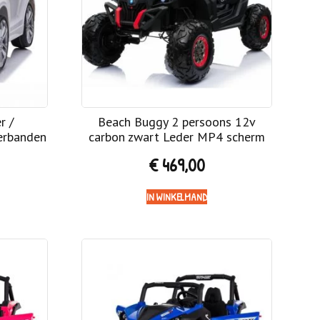
r /
Beach Buggy 2 persoons 12v
erbanden
carbon zwart Leder MP4 scherm
€
469,00
IN WINKELMAND