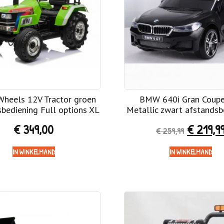
Wheels 12V Tractor groen
BMW 640i Gran Coup
bediening Full options XL
Metallic zwart afstandsb
€
349,00
€
219,9
€
259,99
IN WINKELMAND
IN WINKELMAND