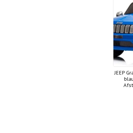
JEEP Gr
bla
Afst