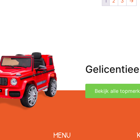
1
2
3
→
Gelicentie
Bekijk alle topmer
MENU