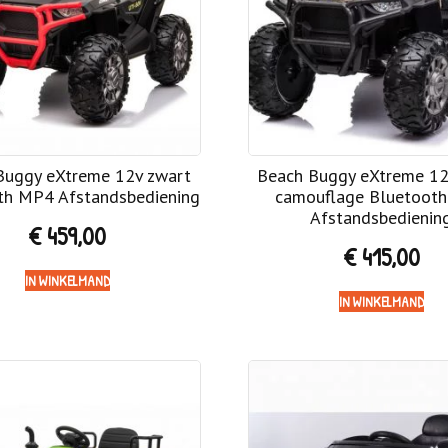
Buggy eXtreme 12v zwart
Beach Buggy eXtreme 12
th MP4 Afstandsbediening
camouflage Bluetoot
Afstandsbedienin
€
459,00
€
415,00
IN WINKELMAND
IN WINKELMAND