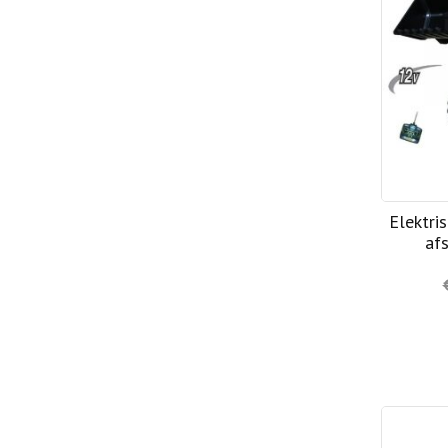
Elektri
af