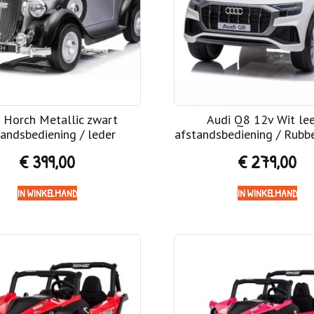
 Horch Metallic zwart
Audi Q8 12v Wit lee
tandsbediening / leder
afstandsbediening / Rubb
€
399,00
€
279,00
IN WINKELMAND
IN WINKELMAND