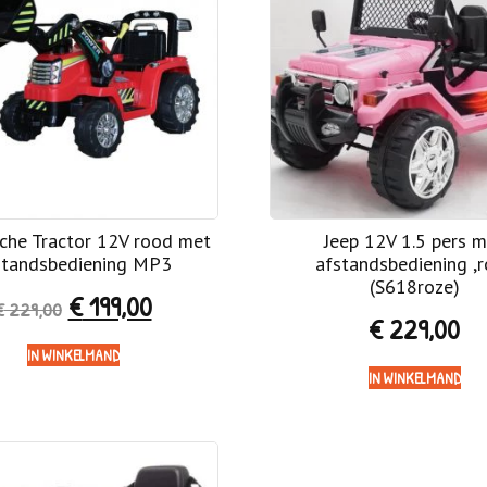
sche Tractor 12V rood met
Jeep 12V 1.5 pers 
standsbediening MP3
afstandsbediening ,
(S618roze)
€
199,00
€
229,00
€
229,00
IN WINKELMAND
IN WINKELMAND