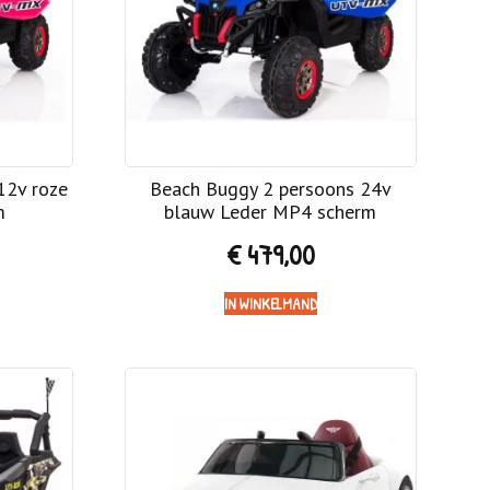
12v roze
Beach Buggy 2 persoons 24v
m
blauw Leder MP4 scherm
€
479,00
IN WINKELMAND