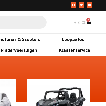
0
€
0,00
motoren & Scooters
Loopautos
 kindervoertuigen
Klantenservice