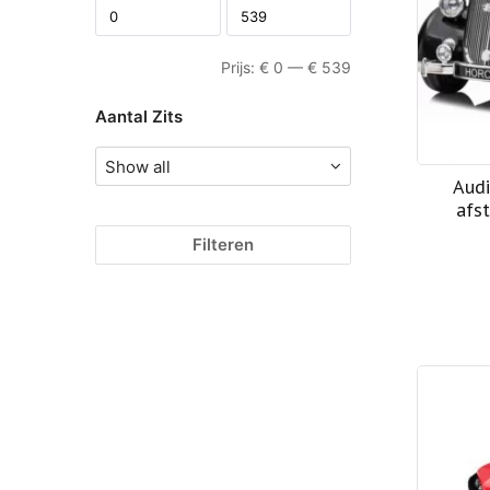
Prijs:
€
0
—
€
539
Aantal Zits
Audi
afs
Filteren