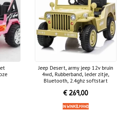
met
Jeep Desert, army jeep 12v bruin
roze
4wd, Rubberband, leder zitje,
Bluetooth, 2.4ghz softstart
€
269,00
IN WINKELMAND