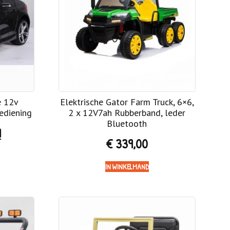
e 12v
Elektrische Gator Farm Truck, 6×6,
ediening
2 x 12V7ah Rubberband, leder
Bluetooth
9
€
339,00
IN WINKELMAND