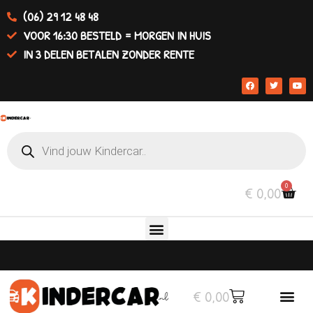
(06) 29 12 48 48
VOOR 16:30 BESTELD = MORGEN IN HUIS
IN 3 DELEN BETALEN ZONDER RENTE
0
€
0,00
€
0,00
Elektrische auto’s
Overige v