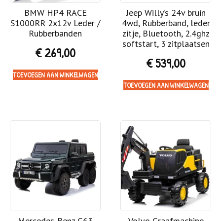
BMW HP4 RACE
Jeep Willy’s 24v bruin
S1000RR 2x12v Leder /
4wd, Rubberband, leder
Rubberbanden
zitje, Bluetooth, 2.4ghz
softstart, 3 zitplaatsen
€
269,00
€
539,00
TOEVOEGEN AAN WINKELWAGEN
TOEVOEGEN AAN WINKELWAGEN
Mercedes-Benz G63
Volvo Graafmachine