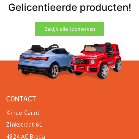
Gelicentieerde producten!
Bekijk alle topmerken
CONTACT
KinderCar.nl
Zinkstraat 61
4824 AC Breda