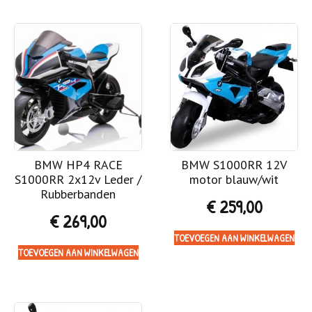
BMW HP4 RACE
BMW S1000RR 12V
S1000RR 2x12v Leder /
motor blauw/wit
Rubberbanden
€
259,00
€
269,00
TOEVOEGEN AAN WINKELWAGEN
TOEVOEGEN AAN WINKELWAGEN