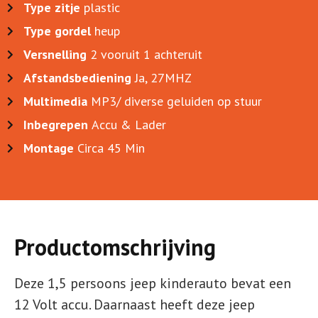
Type zitje
plastic
Type gordel
heup
Versnelling
2 vooruit 1 achteruit
Afstandsbediening
Ja, 27MHZ
Multimedia
MP3/ diverse geluiden op stuur
Inbegrepen
Accu & Lader
Montage
Circa 45 Min
Productomschrijving
Deze 1,5 persoons jeep kinderauto bevat een
12 Volt accu. Daarnaast heeft deze jeep