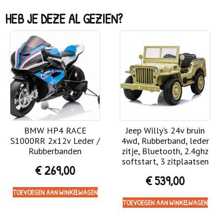
HEB JE DEZE AL GEZIEN?
BMW HP4 RACE
Jeep Willy’s 24v bruin
S1000RR 2x12v Leder /
4wd, Rubberband, leder
Rubberbanden
zitje, Bluetooth, 2.4ghz
softstart, 3 zitplaatsen
€
269,00
€
539,00
TOEVOEGEN AAN WINKELWAGEN
TOEVOEGEN AAN WINKELWAGEN