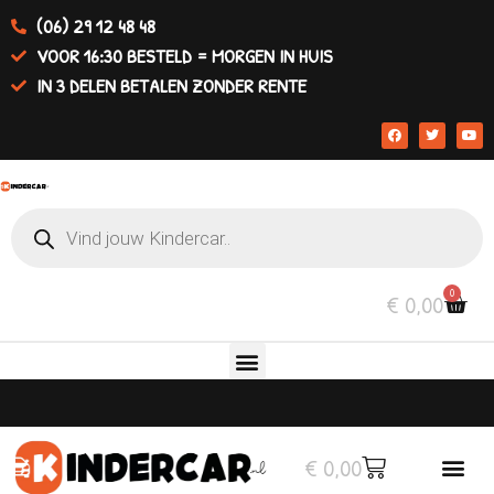
(06) 29 12 48 48
VOOR 16:30 BESTELD = MORGEN IN HUIS
IN 3 DELEN BETALEN ZONDER RENTE
0
€
0,00
€
0,00
Elektrische auto’s
Overige v