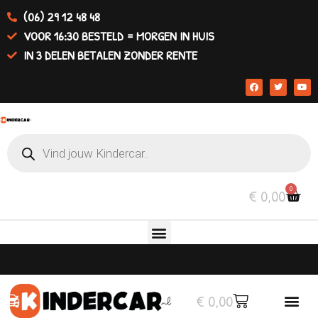
(06) 29 12 48 48
VOOR 16:30 BESTELD = MORGEN IN HUIS
IN 3 DELEN BETALEN ZONDER RENTE
0
€
0,00
€
0,00
Elektrische auto’s
Overige v