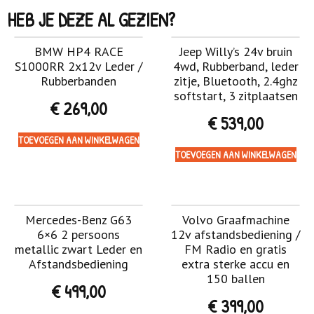
HEB JE DEZE AL GEZIEN?
BMW HP4 RACE
Jeep Willy’s 24v bruin
S1000RR 2x12v Leder /
4wd, Rubberband, leder
Rubberbanden
zitje, Bluetooth, 2.4ghz
softstart, 3 zitplaatsen
€
269,00
€
539,00
TOEVOEGEN AAN WINKELWAGEN
TOEVOEGEN AAN WINKELWAGEN
Mercedes-Benz G63
Volvo Graafmachine
6×6 2 persoons
12v afstandsbediening /
metallic zwart Leder en
FM Radio en gratis
Afstandsbediening
extra sterke accu en
150 ballen
€
499,00
€
399,00