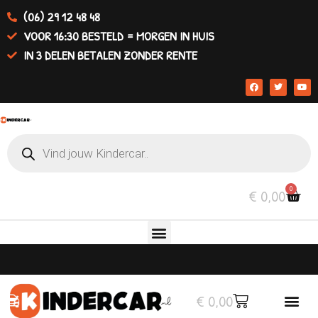
(06) 29 12 48 48
VOOR 16:30 BESTELD = MORGEN IN HUIS
IN 3 DELEN BETALEN ZONDER RENTE
0
€
0,00
€
0,00
Elektrische auto’s
Overige v