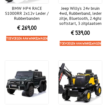
BMW HP4 RACE
Jeep Willy’s 24v bruin
S1000RR 2x12v Leder /
4wd, Rubberband, leder
Rubberbanden
zitje, Bluetooth, 2.4ghz
softstart, 3 zitplaatsen
€
269,00
€
539,00
TOEVOEGEN AAN WINKELWAGEN
TOEVOEGEN AAN WINKELWAGEN