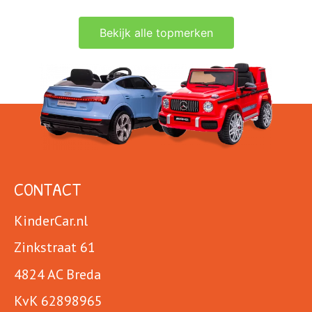
Bekijk alle topmerken
CONTACT
KinderCar.nl
Zinkstraat 61
4824 AC Breda
KvK 62898965