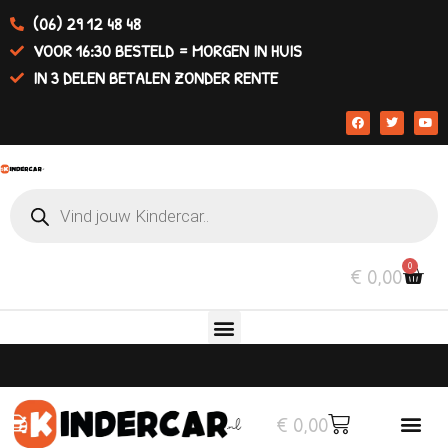
(06) 29 12 48 48
VOOR 16:30 BESTELD = MORGEN IN HUIS
IN 3 DELEN BETALEN ZONDER RENTE
0
€
0,00
€
0,00
Elektrische auto’s
Overige v