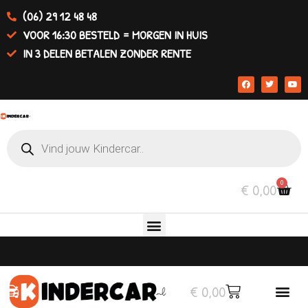
(06) 29 12 48 48
VOOR 16:30 BESTELD = MORGEN IN HUIS
IN 3 DELEN BETALEN ZONDER RENTE
0
€
0,00
€
0,00
Elektrische auto’s
Overige v