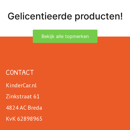
Gelicentieerde producten!
Bekijk alle topmerken
CONTACT
KinderCar.nl
Zinkstraat 61
4824 AC Breda
KvK 62898965