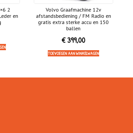
×6 2
Volvo Graafmachine 12v
Leder en
afstandsbediening / FM Radio en
g
gratis extra sterke accu en 150
ballen
€
399,00
GEN
TOEVOEGEN AAN WINKELWAGEN