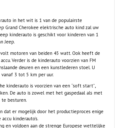
auto in het wit is 1 van de populairste
ep Grand Cherokee elektrische auto kind zal uw
e Jeep kinderauto is geschikt voor kinderen van 1
an Jeep.
12volt motoren van beiden 45 watt. Ook heeft de
accu. Verder is de kinderauto voorzien van FM
enslaande deuren en een kunstlederen stoel. U
 vanaf 3 tot 5 km per uur.
he kinderauto is voorzien van een
“soft start”
,
kken. De auto is zowel met het gaspedaal als met
 te besturen.
n dat er mogelijk door het productieproces enige
 accu kinderauto’s.
ng
en voldoen aan de strenge Europese wettelijke