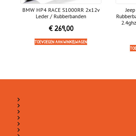
BMW HP4 RACE S1000RR 2x12v
Jeep
Leder / Rubberbanden
Rubberba
2.4ghz
€
269,00
TOEVOEGEN AAN WINKELWAGEN
TO