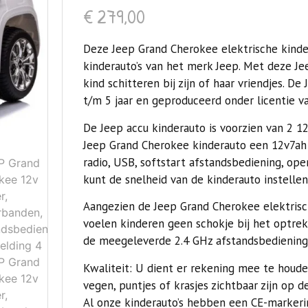
€
279,00
Deze Jeep Grand Cherokee elektrische kinder
kinderauto’s van het merk Jeep. Met deze Je
kind schitteren bij zijn of haar vriendjes. D
t/m 5 jaar en geproduceerd onder licentie v
De Jeep accu kinderauto is voorzien van 2 
Jeep Grand Cherokee kinderauto een 12v7ah 
radio, USB, softstart afstandsbediening, op
kunt de snelheid van de kinderauto instellen
Aangezien de Jeep Grand Cherokee elektrisc
voelen kinderen geen schokje bij het optre
de meegeleverde 2.4 GHz afstandsbediening
Kwaliteit: U dient er rekening mee te houde
vegen, puntjes of krasjes zichtbaar zijn op de
Al onze kinderauto’s hebben een
CE-markeri