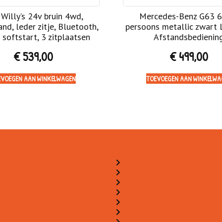
 Willy’s 24v bruin 4wd,
Mercedes-Benz G63 6
nd, leder zitje, Bluetooth,
persoons metallic zwart 
 softstart, 3 zitplaatsen
Afstandsbedienin
€
539,00
€
499,00
EVOEGEN AAN WINKELWAGEN
TOEVOEGEN AAN WINKELWA