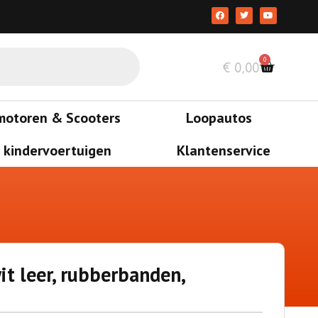
0
€
0,00
motoren & Scooters
Loopautos
 kindervoertuigen
Klantenservice
t leer, rubberbanden,