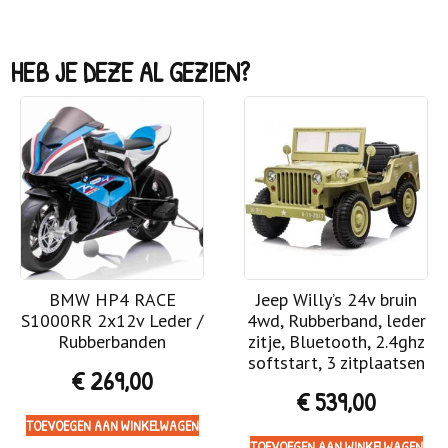
HEB JE DEZE AL GEZIEN?
BMW HP4 RACE
Jeep Willy’s 24v bruin
S1000RR 2x12v Leder /
4wd, Rubberband, leder
Rubberbanden
zitje, Bluetooth, 2.4ghz
softstart, 3 zitplaatsen
€
269,00
€
539,00
TOEVOEGEN AAN WINKELWAGEN
TOEVOEGEN AAN WINKELWAGEN