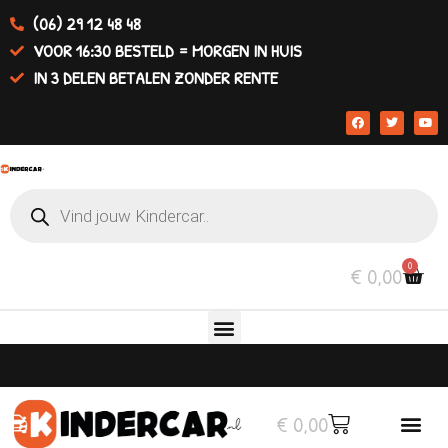
(06) 29 12 48 48
VOOR 16:30 BESTELD = MORGEN IN HUIS
IN 3 DELEN BETALEN ZONDER RENTE
0
€
0,00
€
0,00
Elektrische auto’s
Overige v