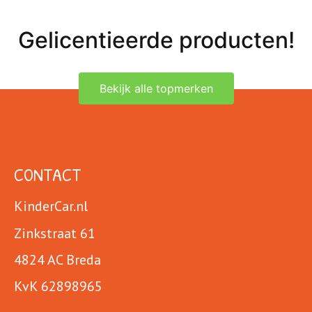
Gelicentieerde producten!
Bekijk alle topmerken
CONTACT
KinderCar.nl
Zinkstraat 61
4824 AC Breda
KvK 62898965