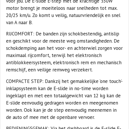
voor jou. De E-slide E-step met de krachtige 350W
motor brengt je moeiteloos naar snelheden tot max.
20/25 km/u. Zo komt u veilig, natuurvriendelijk en snel
van A naar B.
RIJCOMFORT:
De banden zijn schokbestendig, antislip
en geschikt voor de meeste weg omstandigheden. De
schokdemping aan het voor- en achterwiel zorgen voor
maximaal rijcomfort, terwijl het elektronisch
antiblokkeersysteem, elektronisch rem en mechanisch
remschijf, een veilige remweg verzekert.
COMPACTE STEP:
Dankzij het gemakkelijke ‘one touch’-
inklapsysteem kan de E-slide in no-time worden
ingeklapt en met een totaalgewicht van 12 kg kan de
E-slide eenvoudig gedragen worden en meegenomen
worden. Ook kan je de step eenvoudig meenemen in
de auto of mee met de openbare vervoer.
BEDIENINGSGEMAK:
Via het dashboard is de E-slide E-