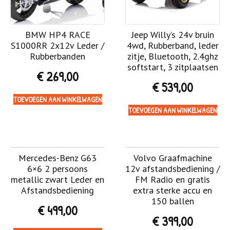
BMW HP4 RACE
Jeep Willy’s 24v bruin
S1000RR 2x12v Leder /
4wd, Rubberband, leder
Rubberbanden
zitje, Bluetooth, 2.4ghz
softstart, 3 zitplaatsen
€
269,00
€
539,00
TOEVOEGEN AAN WINKELWAGEN
TOEVOEGEN AAN WINKELWAGEN
Mercedes-Benz G63
Volvo Graafmachine
6×6 2 persoons
12v afstandsbediening /
metallic zwart Leder en
FM Radio en gratis
Afstandsbediening
extra sterke accu en
150 ballen
€
499,00
€
399,00